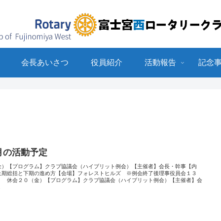
会長あいさつ
役員紹介
活動報告
記念
月の活動予定
金）【プログラム】クラブ協議会（ハイブリット例会）【主催者】会長・幹事【内
上期総括と下期の進め方【会場】フォレストヒルズ ※例会終了後理事役員会１３
） 休会２０（金）【プログラム】クラブ協議会（ハイブリット例会）【主催者】会
.